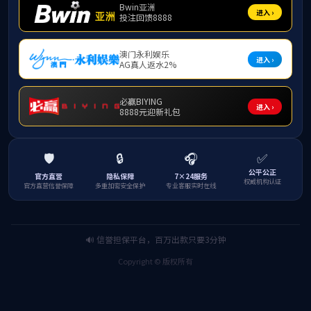
第 1 页
上一篇：
【yl8cc永利官网】yl8cc永利官网开展优秀爱国主义电影
观影活动
下一篇：
【yl8cc永利官网】yl8cc永利官网开展2025级研究生专业
导航教育
友情链接：